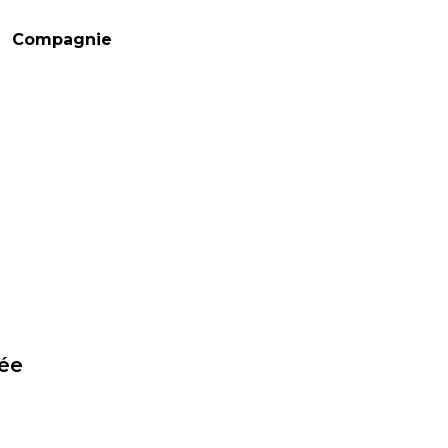
Compagnie
tée
s