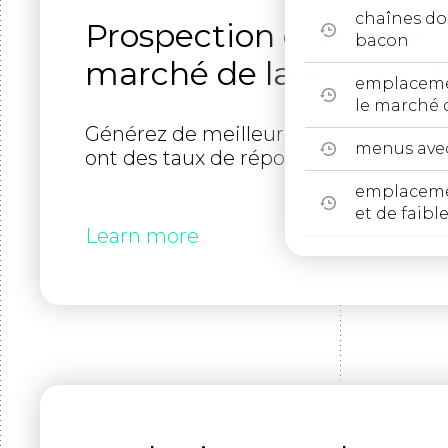
chaînes d
Prospection commercia
bacon
marché de la restaurat
emplacemen
le marché d
Générez de meilleures pistes, plus r
menus avec
ont des taux de réponse plus élevés.
emplacemen
et de faible
Learn more