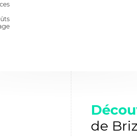
ices
oûts
tage
Décou
de Bri