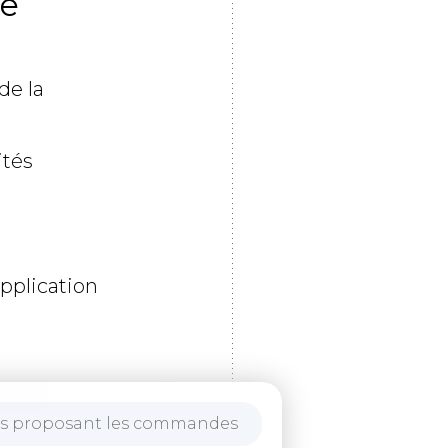
le
de la
ités