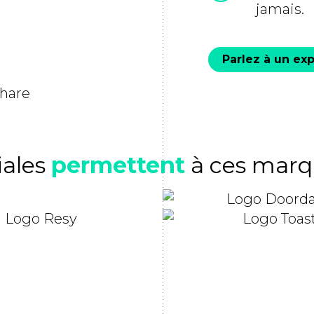
jamais.
Parlez à un exp
iales
permettent
à ces marq