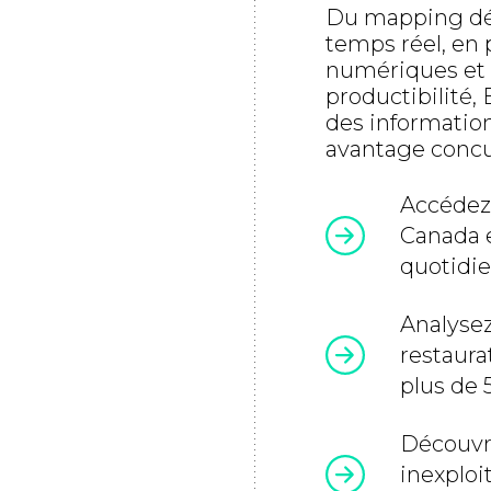
Du mapping dét
temps réel, en 
numériques et d
productibilité, 
des information
avantage concu
Accédez 
Canada e
quotidi
Analysez
restaura
plus de 
Découvr
inexploi