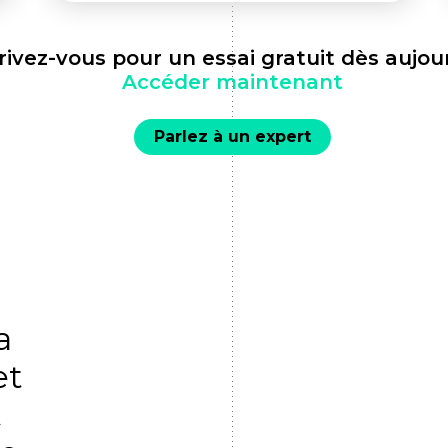
rivez-vous pour un essai gratuit dès aujour
Accéder maintenant
Parlez à un expert
a
et
t